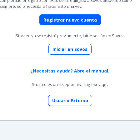
completado el registro con éxito será redirigido a Sovos Stupendo como
siempre. Solo necesitará hacer esto una vez.
Registrar nueva cuenta
Si usted ya se registró previamente, inicie sesión en Sovos.
Iniciar en Sovos
¿Necesitas ayuda? Abre el manual.
Si usted es un receptor final ingrese aquí.
Usuario Externo